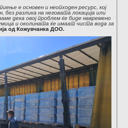
пиење е основен и неопходен ресурс, кој
н, без разлика на неговата локација или
ваме дека овој проблем ќе биде навремено
мица и околината ќе имаат чиста вода за
ија од Кожувчанка
ДОО.