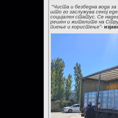
“
Чиста и безбедна вода за 
што го заслужува секој еде
социјален статус. Се наде
решен и жителите на Стру
пиење и користење
”
-
изјав