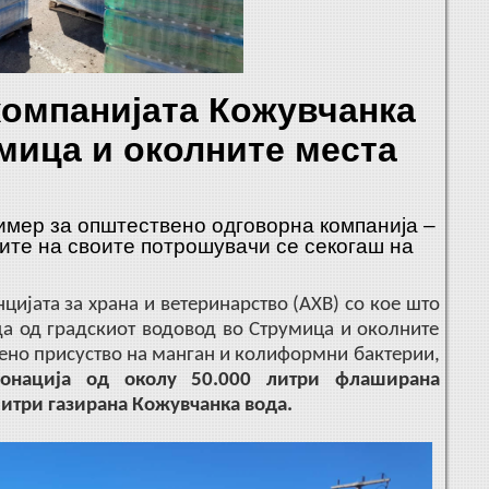
компанијата Кожувчанка
мица и околните места
имер за општествено одговорна компанија –
бите на своите потрошувачи се секогаш на
ијата за храна и ветеринарство (АХВ) со кое што
да од градскиот водовод во Струмица и околните
ено присуство на манган и колиформни бактерии,
онација од околу 50.000 литри флаширана
литри газирана Кожувчанка вода.