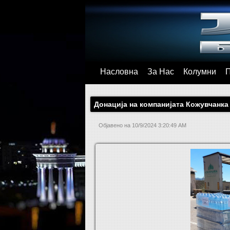
Насловна
За Нас
Колумни
Донација на компанијата Кожувчанка
Објавено на
10/9/2024 3:20:49 AM