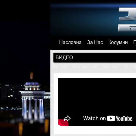
Насловна
За Нас
Колумни
ВИДЕО