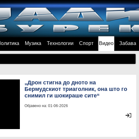
Политика
Музика
Технологии
Спорт
Видео
Забава
„Дрон стигна до дното на
Бермудскиот триаголник, она што го
снимил ги шокираше сите“
Објавено на:
01-06-2026