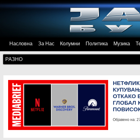
Насловна
За Нас
Колумни
Политика
Музика
Т
РАЗНО
НЕТФЛИК
КУПУВАЊ
ОТКАКО 
ГЛОБАЛ 
ПОВИСОК
Објавено на:
2