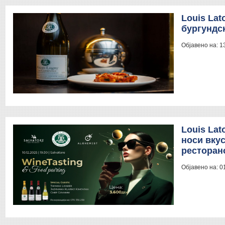
Louis Lat
бургундск
Објавено на:
1
Louis Lat
носи вкус
ресторано
Објавено на:
0