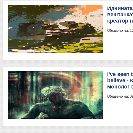
Иднината
вештачкат
креатор 
Објавено на:
1
I've seen 
believe -
монолог 
Објавено на:
0