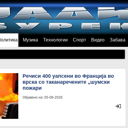
Политика
Музика
Технологии
Спорт
Видео
Забава
Речиси 400 уапсени во Франција во
врска со таканаречените „шумски
пожари
Објавено на:
05-08-2026