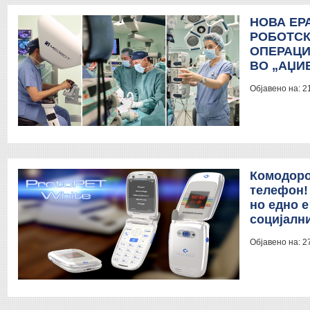
НОВА ЕР
РОБОТСК
ОПЕРАЦИ
ВО „АЏИ
Објавено на:
2
Комодоро
телефон! 
но едно е
социјални
Објавено на:
2