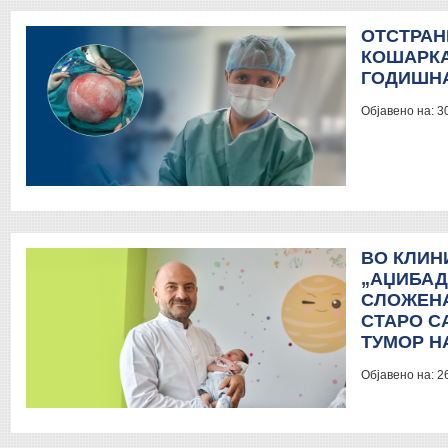
ОТСТРАН
КОШАРКА
ГОДИШНА
Објавено на:
3
ВО КЛИН
„АЏИБАД
СЛОЖЕНА
СТАРО С
ТУМОР Н
Објавено на:
2