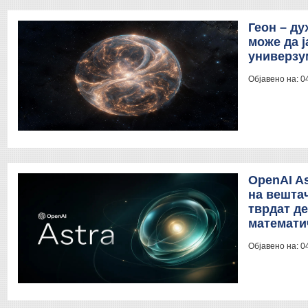
Геон – ду
може да ј
универзу
Објавено на:
0
OpenAI As
на вештач
тврдат д
математи
Објавено на:
0