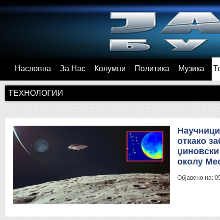
Насловна
За Нас
Колумни
Политика
Музика
Т
ТЕХНОЛОГИИ
Научници
откако за
џиновски
околу Ме
Објавено на:
0