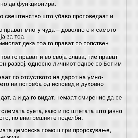
лно да функционира.
то свештенство што убаво проповедаат и
о прават многу чуда – доволно е и самото
а за тоа,
омислат дека тоа го прават со сопствен
тоа го прават и во своја слава, тие прават
ен развој, односно личниот однос со Бог им
аат по отсуството на дарот на умно-
то на потреба од исповед и духовно
видат, а и да го видат, немаат смирение да се
големата суета, како и по штетата што јавно
есто, по внатрешните поделби.
амата демонска помош при пророкување,
е чуда.