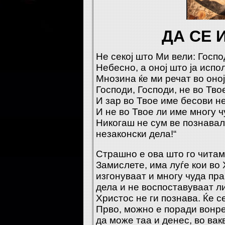
ДА СЕ 
Не секој што Ми вели: Госпо
Небесно, а оној што ја испо
Мнозина ќе ми речат во оној
Господи, Господи, не во Тв
И зар во Твое име бесови н
И не во Твое ли име многу 
Никогаш не сум ве познавал
незаконски дела!“
Страшно е ова што го читам
Замислете, има луѓе кои во
изгонуваат и многу чуда пра
дела и не воспоставуваат ли
Христос не ги познава. Ќе с
Прво, можно е поради вонре
да може таа и денес, во вак