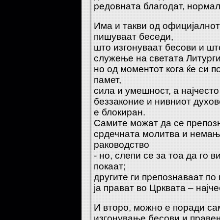
редовната благодат, норма
Има и такви од официјално
пишуваат беседи,
што изгонуваат бесови и шт
служење на светата Литургиј
но од моментот кога ќе си п
памет,
сила и умешност, а најчесто 
беззаконие и нивниот духов
е блокиран.
Самите можат да се препозн
срдечната молитва и немање
раководство
- но, слепи се за тоа да го 
покаат;
другите ги препознаваат по 
ја прават во Црквата – најч
И второ, можно е поради с
изгонување бесови и правењ