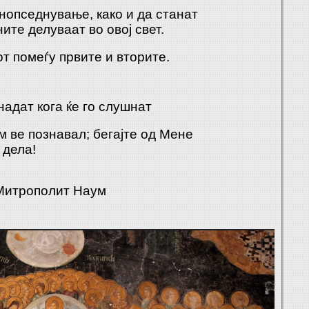
нопседнување, како и да станат
ите делуваат во овој свет.
т помеѓу првите и вторите.
надат кога ќе го слушнат
м ве познавал; бегајте од Мене
 дела!
Митрополит Наум