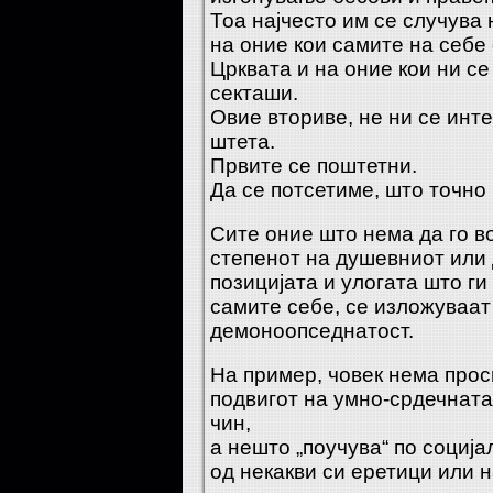
Тоа најчесто им се случува 
на оние кои самите на себе
Црквата и на оние кои ни се 
секташи.
Овие вториве, не ни се инт
штета.
Првите се поштетни.
Да се потсетиме, што точно
Сите оние што нема да го в
степенот на душевниот или д
позицијата и улогата што ги
самите себе, се изложуваат 
демоноопседнатост.
На пример, човек нема прос
подвигот на умно-срдечнат
чин,
а нешто „поучува“ по соција
од некакви си еретици или 