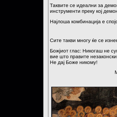
Таквите се идеални за демо
инструменти преку кој демон
Најлоша комбинација е спојо
Сите такви многу ќе се изне
Божјиот глас: Никогаш не су
вие што правите незаконски
Не дај Боже никому!