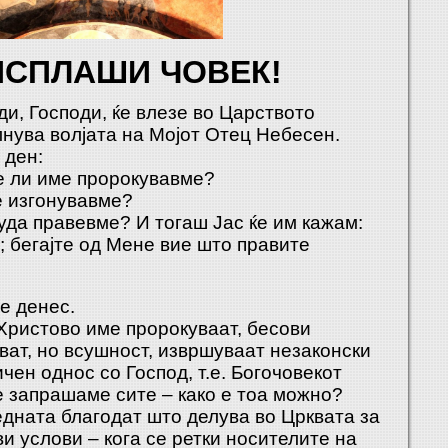
ИСПЛАШИ ЧОВЕК!
ди, Господи, ќе влезе во Царството
лнува волјата на Мојот Отец Небесен.
 ден:
ое ли име пророкувавме?
е изгонувавме?
чуда правевме? И тогаш Јас ќе им кажам:
; бегајте од Мене вие што правите
е денес.
 Христово име пророкуваат, бесови
ват, но всушност, извршуваат незаконски
чен однос со Господ, т.е. Богочовекот
е запрашаме сите – како е тоа можно?
дната благодат што делува во Црквата за
ви услови – кога се ретки носителите на