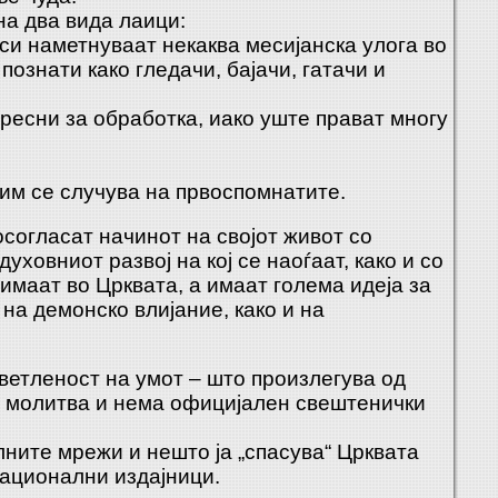
на два вида лаици:
 си наметнуваат некаква месијанска улога во
познати како гледачи, бајачи, гатачи и
ересни за обработка, иако уште прават многу
 им се случува на првоспомнатите.
осогласат начинот на својот живот со
уховниот развој на кој се наоѓаат, како и со
 имаат во Црквата,
а имаат голема идеја за
на демонско влијание, како и на
ветленост на умот – што произлегува од
а молитва и нема официјален свештенички
лните мрежи и нешто ја „спасува“ Црквата
национални издајници.